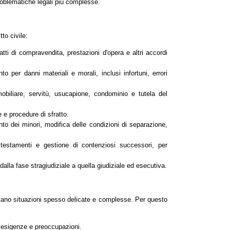
 problematiche legali più complesse.
tto civile:
atti di compravendita, prestazioni d'opera e altri accordi
to per danni materiali e morali, inclusi infortuni, errori
obiliare, servitù, usucapione, condominio e tutela del
 e procedure di sfratto.
nto dei minori, modifica delle condizioni di separazione,
i testamenti e gestione di contenziosi successori, per
dalla fase stragiudiziale a quella giudiziale ed esecutiva.
ntano situazioni spesso delicate e complesse. Per questo
e esigenze e preoccupazioni.