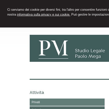
Ci serviamo dei cookie per diversi fini, tra l'altro per consentire funzioni
nostra
informativa sulla privacy e sui cookie.
Può gestire le impostazioni
Attività
Privati