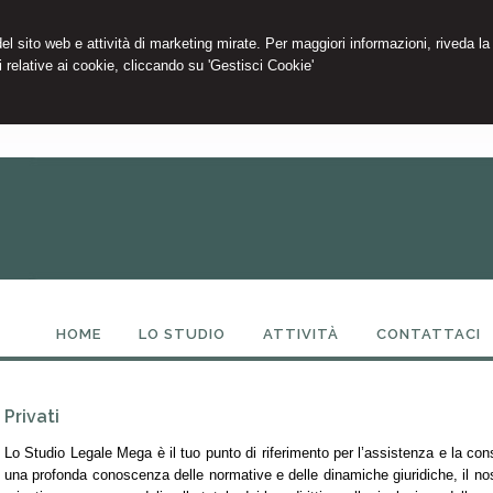
 del sito web e attività di marketing mirate. Per maggiori informazioni, riveda la
 relative ai cookie, cliccando su 'Gestisci Cookie'
HOME
LO STUDIO
ATTIVITÀ
CONTATTACI
Privati
Lo Studio Legale Mega è il tuo punto di riferimento per l’assistenza e la cons
una profonda conoscenza delle normative e delle dinamiche giuridiche, il nos