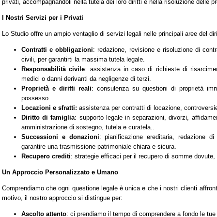
privati, accompagnandoli nella tutela dei loro diritti e nella risoluzione delle
I Nostri Servizi per i Privati
Lo Studio offre un ampio ventaglio di servizi legali nelle principali aree del diri
Contratti e obbligazioni
: redazione, revisione e risoluzione di contr
civili, per garantirti la massima tutela legale.
Responsabilità civile
: assistenza in caso di richieste di risarcimen
medici o danni derivanti da negligenze di terzi.
Proprietà e diritti reali
: consulenza su questioni di proprietà imm
possesso.
Locazioni e sfratti:
assistenza per contratti di locazione, controversie
Diritto di famiglia
: supporto legale in separazioni, divorzi, affidame
amministrazione di sostegno, tutela e curatela..
Successioni e donazioni
: pianificazione ereditaria, redazione d
garantire una trasmissione patrimoniale chiara e sicura.
Recupero crediti
: strategie efficaci per il recupero di somme dovute, 
Un Approccio Personalizzato e Umano
Comprendiamo che ogni questione legale è unica e che i nostri clienti affro
motivo, il nostro approccio si distingue per:
Ascolto attento
: ci prendiamo il tempo di comprendere a fondo le tu