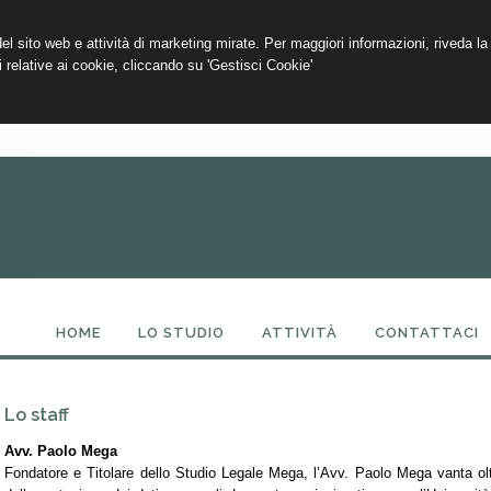
 del sito web e attività di marketing mirate. Per maggiori informazioni, riveda la
 relative ai cookie, cliccando su 'Gestisci Cookie'
HOME
LO STUDIO
ATTIVITÀ
CONTATTACI
Lo staff
Avv. Paolo Mega
Fondatore e Titolare dello Studio Legale Mega, l’Avv. Paolo Mega vanta oltr