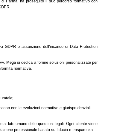
tà di Parma, ha proseguito il suo percorso formativo con
e GDPR.
;
va GDPR e assunzione dell’incarico di Data Protection
Avv. Mega si dedica a fornire soluzioni personalizzate per
conformità normativa.
curatele;
sso con le evoluzioni normative e giurisprudenziali.
ne al lato umano delle questioni legali. Ogni cliente viene
lazione professionale basata su fiducia e trasparenza.