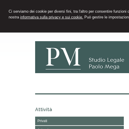
Ci serviamo dei cookie per diversi fini, tra l'altro per consentire funzioni
nostra
informativa sulla privacy e sui cookie.
Può gestire le impostazioni
Attività
Privati